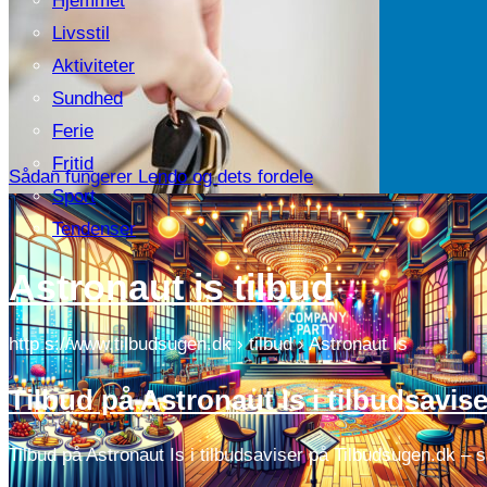
Hjemmet
Livsstil
Aktiviteter
Sundhed
Ferie
Fritid
Sådan fungerer Lendo og dets fordele
Sport
Tendenser
Astronaut is tilbud
http s://www.tilbudsugen.dk › tilbud › Astronaut Is
Tilbud på Astronaut Is i tilbudsavi
Tilbud på Astronaut Is i tilbudsaviser på Tilbudsugen.dk – 