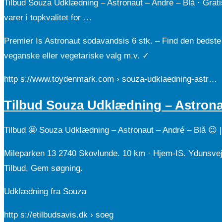
Tilbud Souza Udklædning – Astronaut – André – Blå · Gratis
varer i topkvalitet for …
Premier Is Astronaut sodavandsis 6 stk. – Find den bedste
veganske eller vegetariske valg m.v. ✓
http s://www.toydenmark.com › souza-udklaedning-astr…
Tilbud Souza Udklædning – Astrona
Tilbud 🤩 Souza Udklædning – Astronaut – André – Blå 😉 |
Mileparken 13 2740 Skovlunde. 10 km · Hjem-IS. Ydunsvej 
Tilbud. Gem søgning.
Udklædning fra Souza
http s://etilbudsavis.dk › soeg