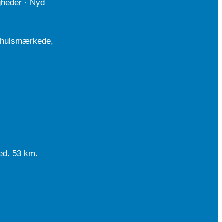
gheder · Nyd
lehulsmærkede,
ed. 53 km.