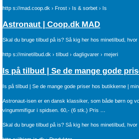
http s://mad.coop.dk › Frost › Is & sorbet › Is
Astronaut | Coop.dk MAD
Skal du bruge tilbud på is? Så kig her hos minetilbud, hvor vi
http s://minetilbud.dk › tilbud › dagligvarer › mejeri
Is på tilbud | Se de mange gode pri
Is på tilbud | Se de mange gode priser hos butikkerne | min
Astronaut-isen er en dansk klassiker, som både børn og
vingummifigur i spidsen. 60,- (6 stk.) Pris …
Skal du bruge tilbud på is? Så kig her hos minetilbud, hvor vi