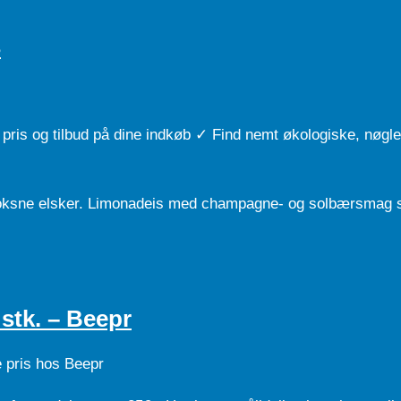
S
 pris og tilbud på dine indkøb ✓ Find nemt økologiske, nøg
 voksne elsker. Limonadeis med champagne- og solbærsmag 
stk. – Beepr
e pris hos Beepr