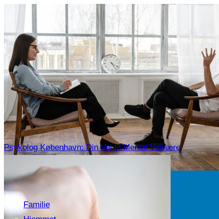
Psykolog København: Din Vej til Mental Velvære
Familie