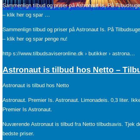
Sammenlign tilbud og priser på Astronaut Is. På Tilbudsugen
Gør din næste firmafest uforglemmelig med disse kreative 
– klik her og spar …
Sammenlign tilbud og priser på Astronaut Is. På Tilbudsugen
– klik her og spar penge nu!
http s://www.tilbudsaviseronline.dk › butikker › astrona…
Astronaut is tilbud hos Netto – Til
Astronaut is tilbud hos Netto
Astronaut. Premier Is. Astronaut. Limonadeis. 0,3 liter. Ik
Premier Is Astronaut.
Nuværende Astronaut is tilbud fra Netto tilbudsavis. Tjek de 
bedste priser.