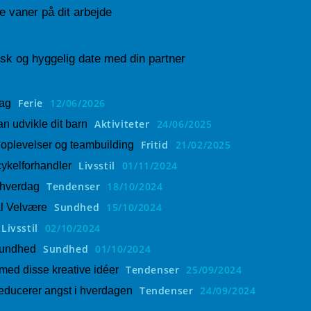
e vaner på dit arbejde
tisk og hyggelig date med din partner
Ferie
12/06/2026
dag
Aktiviteter
24/06/2025
n udvikle dit barn
Fritid
21/02/2025
plevelser og teambuilding
Livsstil
01/11/2024
ykelforhandler
Tendenser
18/10/2024
l hverdag
Sundhed
15/10/2024
al Velvære
Livsstil
02/10/2024
Sundhed
01/10/2024
Sundhed
Tendenser
25/09/2024
med disse kreative idéer
Tendenser
24/09/2024
educerer angst i hverdagen