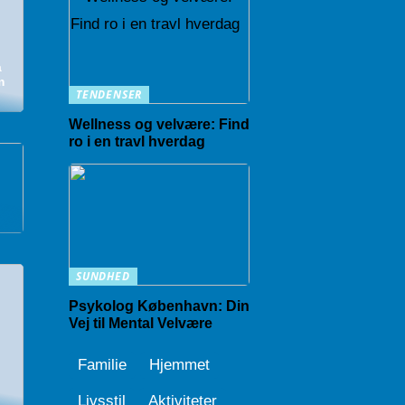
å
m
TENDENSER
Wellness og velvære: Find
ro i en travl hverdag
SUNDHED
Psykolog København: Din
Vej til Mental Velvære
Familie
Hjemmet
Livsstil
Aktiviteter