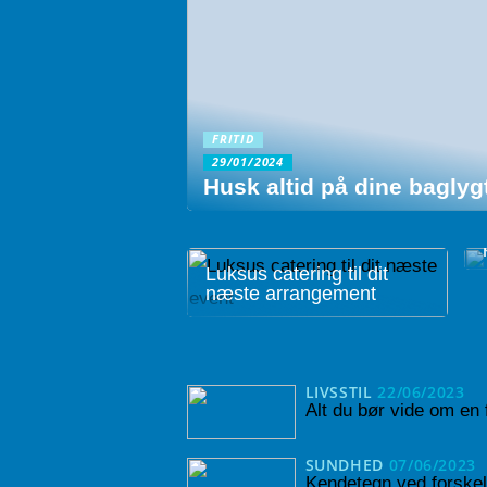
FRITID
29/01/2024
Husk altid på dine baglyg
Luksus catering til dit
næste arrangement
LIVSSTIL
22/06/2023
Alt du bør vide om en
SUNDHED
07/06/2023
Kendetegn ved forskell