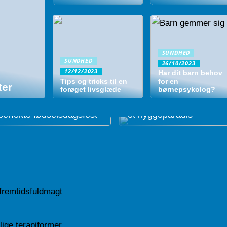
SUNDHED
SUNDHED
26/10/2023
12/12/2023
Har dit barn behov
Tips og tricks til en
for en
ter
forøget livsglæde
børnepsykolog?
Sådan holder du den
Sådan gør du hjemmet ti
perfekte fødselsdagsfest
et hyggeparadis
 fremtidsfuldmagt
ige terapiformer