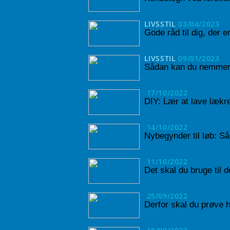
LIVSSTIL
03/04/2023
Gode råd til dig, der e
LIVSSTIL
09/01/2023
Sådan kan du nemmere
17/10/2022
DIY: Lær at lave lækr
14/10/2022
Nybegynder til løb: S
11/10/2022
Det skal du bruge til d
25/09/2022
Derfor skal du prøve 