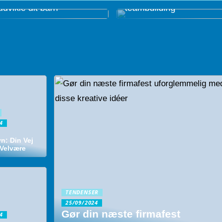
udvikle dit barn
teambuilding
4
: Din Vej
 Velvære
TENDENSER
25/09/2024
Gør din næste firmafest
4