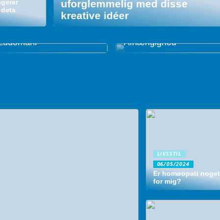
gerer
uforglemmelig med disse
 dets
kreative idéer
Alkoholbehandling: Veje
Effektiv Behandling for
til et Liv uden
Ludomani
Afhængighed
LIVSSTIL
06/05/2024
Er homøopati noget
for mig?