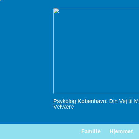
Psykolog København: Din Vej til M
Velvære
Familie
Hjemmet
Kunsten at koble helt af i