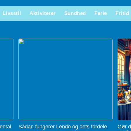
Livsstil
Aktiviteter
Sundhed
Ferie
Fritid
ental
Sådan fungerer Lendo og dets fordele
Gør d