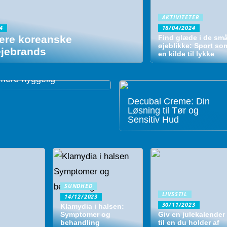
AKTIVITETER
4
18/04/2024
ære koreanske
Find glæde i de sm
øjeblikke: Sport so
jebrands
en kilde til lykke
Sådan kan du gøre
eksamenslæsningen lidt
mere hyggelig
Decubal Creme: Din
Løsning til Tør og
Sensitiv Hud
SUNDHED
LIVSSTIL
14/12/2023
30/11/2023
Klamydia i halsen:
Symptomer og
Giv en julekalender
behandling
til en du holder af