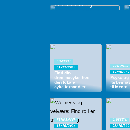
en travl hverdag
LIVSSTIL
SUNDHED
01/11/2024
15/10/202
Find din
drømmecykel hos
Psykolog
den lokale
København
cykelforhandler
til Mental
TENDENSER
LIVSSTIL
18/10/2024
02/10/202