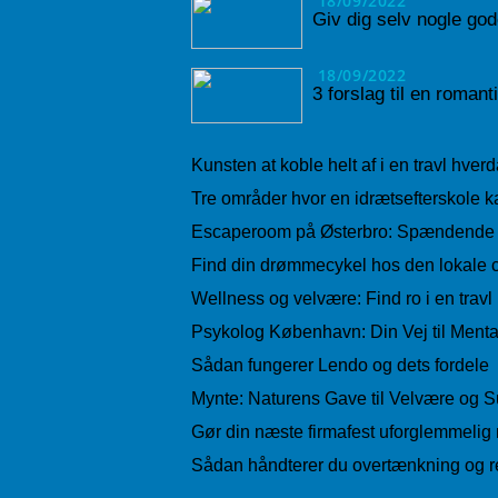
18/09/2022
Giv dig selv nogle god
18/09/2022
3 forslag til en roman
Kunsten at koble helt af i en travl hver
Tre områder hvor en idrætsefterskole ka
Escaperoom på Østerbro: Spændende o
Find din drømmecykel hos den lokale c
Wellness og velvære: Find ro i en trav
Psykolog København: Din Vej til Ment
Sådan fungerer Lendo og dets fordele
Mynte: Naturens Gave til Velvære og 
Gør din næste firmafest uforglemmelig 
Sådan håndterer du overtænkning og r