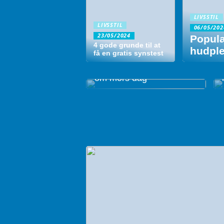
LIVSSTIL
LIVSSTIL
06/05/202
23/05/2024
Popul
4 gode grunde til at
hudple
få en gratis synstest
4 ofte stillede spørgsmål
om mors dag