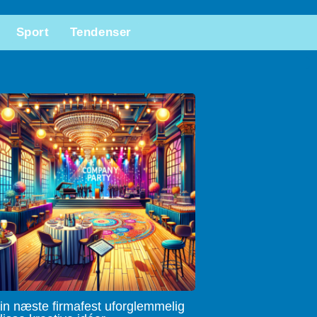
Sport
Tendenser
in næste firmafest uforglemmelig