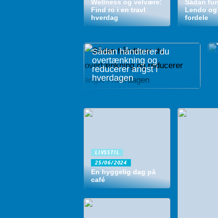
Wellness og velvære:
Sådan fun
Find ro i en travl
Lendo og
hverdag
fordele
Sådan håndterer du
overtænkning og
reducerer angst i
hverdagen
LIVSSTIL
25/06/2024
En hyggelig dag på
café