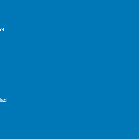
et.
lad