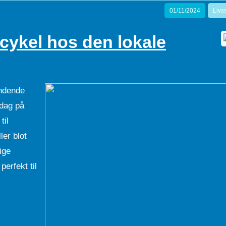
01/11/2024
Livss
cykel hos den lokale
ændende
rdag på
til
ler blot
lige
perfekt til