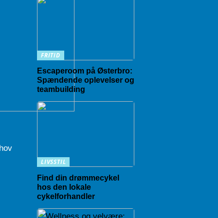
FRITID
Escaperoom på Østerbro:
Spændende oplevelser og
teambuilding
ehov
LIVSSTIL
Find din drømmecykel
hos den lokale
cykelforhandler