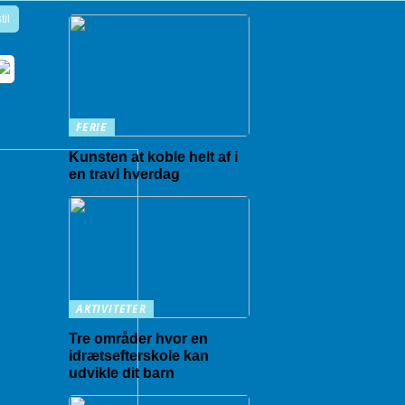
til
FERIE
Kunsten at koble helt af i
en travl hverdag
AKTIVITETER
Tre områder hvor en
idrætsefterskole kan
udvikle dit barn