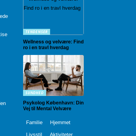
rede
TENDENSER
tise
Wellness og velvære: Find
ro i en travl hverdag
SUNDHED
Psykolog København: Din
den
Vej til Mental Velvære
Familie
Hjemmet
Livsstil
Aktiviteter