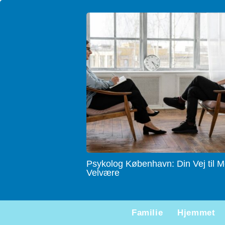
Psykolog København: Din Vej til M
Velvære
Familie
Hjemmet