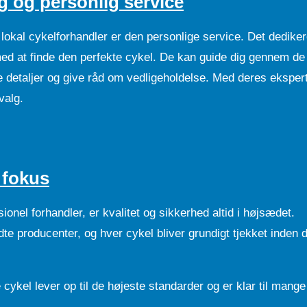
g og personlig service
 lokal cykelforhandler er den personlige service. Det dedike
 med at finde den perfekte cykel. De kan guide dig gennem de
ke detaljer og give råd om vedligeholdelse. Med deres eksper
valg.
 fokus
onel forhandler, er kvalitet og sikkerhed altid i højsædet.
te producenter, og hver cykel bliver grundigt tjekket inden 
e cykel lever op til de højeste standarder og er klar til mange