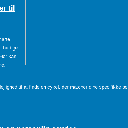
r til
t
marte
l hurtige
 Her kan
ne,
jlighed til at finde en cykel, der matcher dine specifikke b