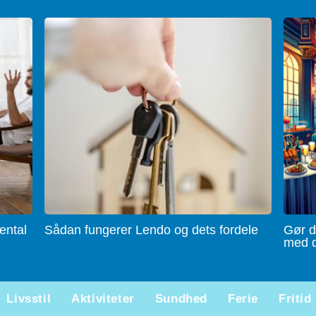
ental
Sådan fungerer Lendo og dets fordele
Gør d
med d
Livsstil
Aktiviteter
Sundhed
Ferie
Fritid