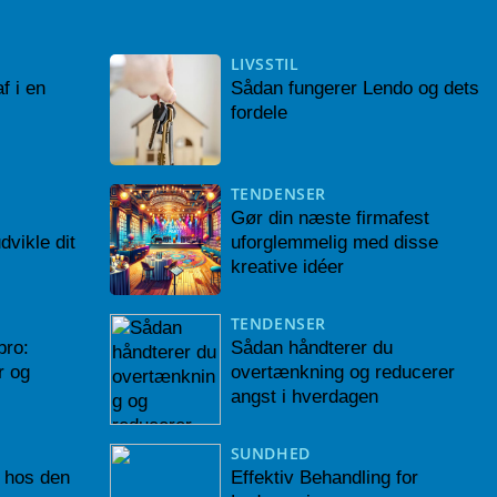
LIVSSTIL
f i en
Sådan fungerer Lendo og dets
fordele
TENDENSER
Gør din næste firmafest
dvikle dit
uforglemmelig med disse
kreative idéer
TENDENSER
bro:
Sådan håndterer du
r og
overtænkning og reducerer
angst i hverdagen
SUNDHED
 hos den
Effektiv Behandling for