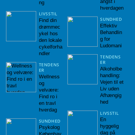
angst i
ng
hverdagen
LIVSSTIL
SUNDHED
Find din
Effektiv
drømmec
Behandlin
ykel hos
g for
den lokale
Ludomani
cykelforha
ndler
TENDENS
ER
TENDENS
Alkoholbe
ER
handling:
Wellness
Vejen til et
og
Liv uden
velvære:
Afhængig
Find ro i
hed
en travl
hverdag
LIVSSTIL
En
SUNDHED
hyggelig
Psykolog
dag på
Københav