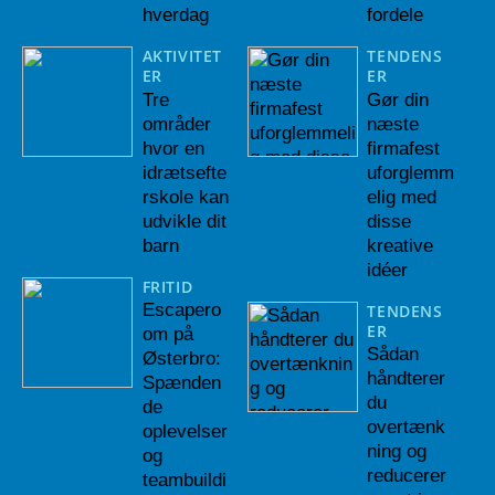
hverdag
fordele
AKTIVITET
TENDENS
ER
ER
Tre
Gør din
områder
næste
hvor en
firmafest
idrætsefte
uforglemm
rskole kan
elig med
udvikle dit
disse
barn
kreative
idéer
FRITID
Escapero
TENDENS
ER
om på
Sådan
Østerbro:
håndterer
Spænden
du
de
overtænk
oplevelser
ning og
og
reducerer
teambuildi