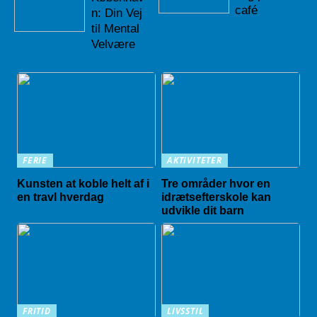
café
n: Din Vej
til Mental
Velvære
FERIE
AKTIVITETER
Kunsten at koble helt af i
Tre områder hvor en
en travl hverdag
idrætsefterskole kan
udvikle dit barn
FRITID
LIVSSTIL