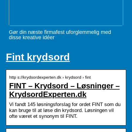
Gør din næste firmafest uforglemmelig med
disse kreative idéer
Fint krydsord
http s://krydsordexperten.dk › krydsord › fint
FINT – Krydsord – Løsninger –
KrydsordExperten.dk
Vi fandt 145 løsningsforslag for ordet FINT som du
kan bruge til at løse din krydsord. Løsningen vil
ofte været et synonym til FINT.