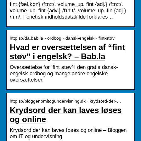
fint {fæl.køn} /fɪnːt/. volume_up. fint {adj.} /fɪnːt/.
volume_up. fint {adv.} /fɪnːt/. volume_up. fin {adj.}
/fiːn/. Fonetisk indholdsdatakilde forklares …
http s://da.bab.la › ordbog › dansk-engelsk › fint-støv
Hvad er oversættelsen af “fint
støv” i engelsk? – Bab.la
Oversættelse for ‘fint støv’ i den gratis dansk-
engelsk ordbog og mange andre engelske
oversættelser.
http s://bloggenomitogundervisning.dk › krydsord-der-…
Krydsord der kan laves løses
og online
Krydsord der kan laves løses og online – Bloggen
om IT og undervisning