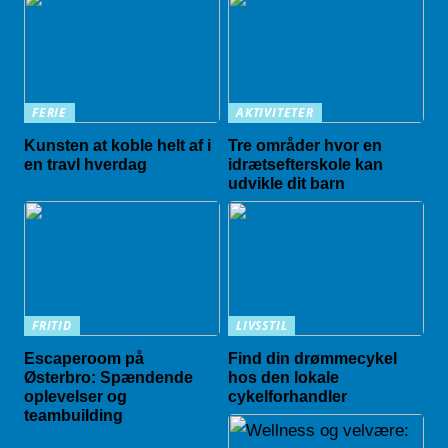
FERIE
AKTIVITETER
Kunsten at koble helt af i
Tre områder hvor en
en travl hverdag
idrætsefterskole kan
udvikle dit barn
FRITID
LIVSSTIL
Escaperoom på
Find din drømmecykel
Østerbro: Spændende
hos den lokale
oplevelser og
cykelforhandler
teambuilding