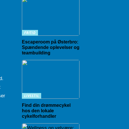
FRITID
Escaperoom på Østerbro:
Spændende oplevelser og
teambuilding
d.
t
ser
LIVSSTIL
Find din drømmecykel
hos den lokale
cykelforhandler