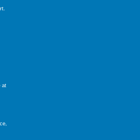
rt.
 at
ce,