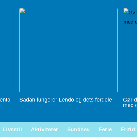
ental
Sådan fungerer Lendo og dets fordele
Gør d
med d
Livsstil
Aktiviteter
Sundhed
Ferie
Fritid