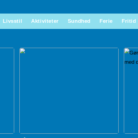
Livsstil
Aktiviteter
Sundhed
Ferie
Fritid