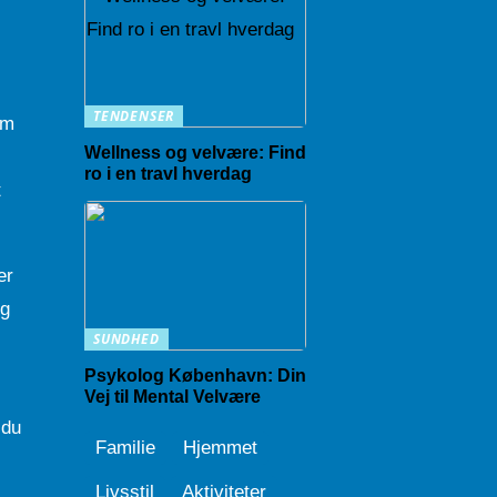
TENDENSER
om
Wellness og velvære: Find
ro i en travl hverdag
t
er
og
SUNDHED
Psykolog København: Din
Vej til Mental Velvære
 du
Familie
Hjemmet
Livsstil
Aktiviteter