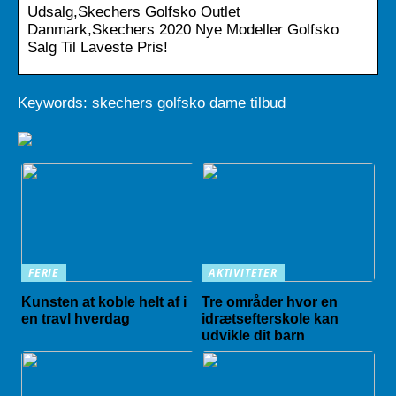
Udsalg,Skechers Golfsko Outlet
Danmark,Skechers 2020 Nye Modeller Golfsko
Salg Til Laveste Pris!
Keywords: skechers golfsko dame tilbud
FERIE
AKTIVITETER
Kunsten at koble helt af i
Tre områder hvor en
en travl hverdag
idrætsefterskole kan
udvikle dit barn