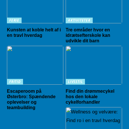
FERIE
AKTIVITETER
Kunsten at koble helt af i
Tre områder hvor en
en travl hverdag
idrætsefterskole kan
udvikle dit barn
FRITID
LIVSSTIL
Escaperoom på
Find din drømmecykel
Østerbro: Spændende
hos den lokale
oplevelser og
cykelforhandler
teambuilding