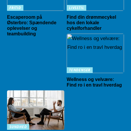
FRITID
LIVSSTIL
Escaperoom på
Find din drømmecykel
Østerbro: Spændende
hos den lokale
oplevelser og
cykelforhandler
teambuilding
TENDENSER
Wellness og velvære:
Find ro i en travl hverdag
SUNDHED