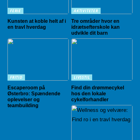
FERIE
AKTIVITETER
Kunsten at koble helt af i
Tre områder hvor en
en travl hverdag
idrætsefterskole kan
udvikle dit barn
FRITID
LIVSSTIL
Escaperoom på
Find din drømmecykel
Østerbro: Spændende
hos den lokale
oplevelser og
cykelforhandler
teambuilding