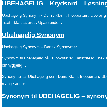
UBEHAGELIG – Krydsord – Løsning
Ubehagelig Synonym · Dum , Klam , Inopportun , Ubelejlig 
Træt , Malplaceret , Upassende …
Ubehagelig Synonym
Ubehagelig Synonym – Dansk Synonymer
Synonym til ubehagelig på 10 bokstaver · anstøtelig · beklag
omhyggelig …
Synonymer af Ubehagelig som Dum, Klam, Inopportun, Ubel
mange andre …
Synonym til UBEHAGELIG – synon