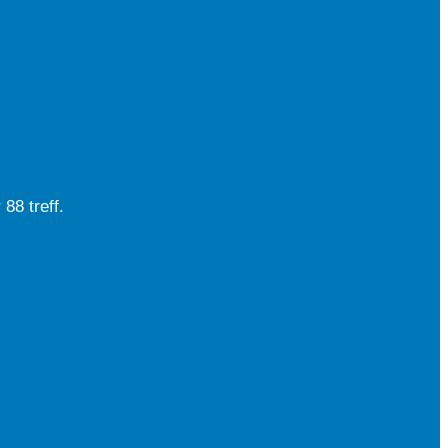
88 treff.