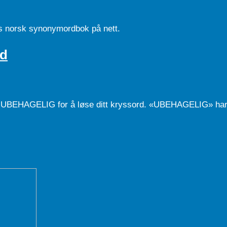
tis norsk synonymordbok på nett.
rd
il UBEHAGELIG for å løse ditt kryssord. «UBEHAGELIG» har 