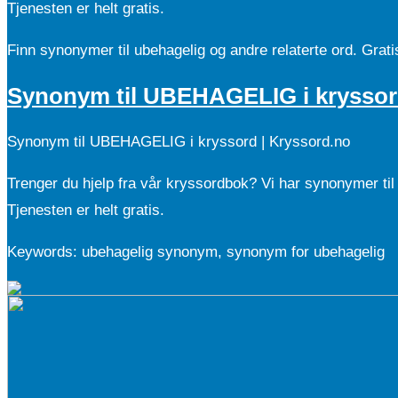
Tjenesten er helt gratis.
Finn synonymer til ubehagelig og andre relaterte ord. Gra
Synonym til UBEHAGELIG i krysso
Synonym til UBEHAGELIG i kryssord | Kryssord.no
Trenger du hjelp fra vår kryssordbok? Vi har synonymer t
Tjenesten er helt gratis.
Keywords: ubehagelig synonym, synonym for ubehagelig