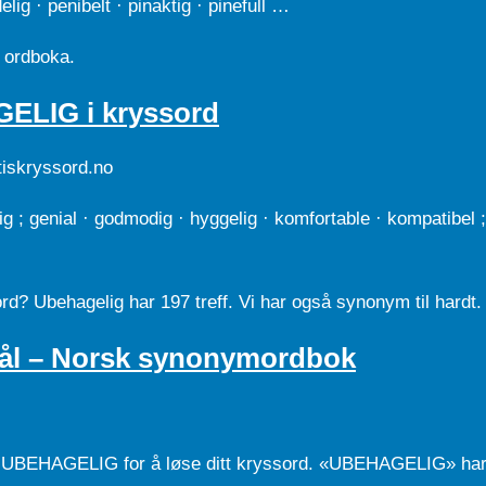
elig · penibelt · pinaktig · pinefull …
 ordboka.
ELIG i kryssord
iskryssord.no
ilig ; genial · godmodig · hyggelig · komfortable · kompatibel ; 
? Ubehagelig har 197 treff. Vi har også synonym til hardt.
ål – Norsk synonymordbok
il UBEHAGELIG for å løse ditt kryssord. «UBEHAGELIG» har 