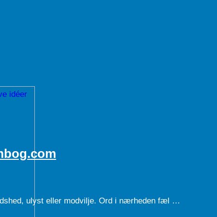
ymbog.com
fredshed, ulyst eller modvilje. Ord i nærheden fæl …