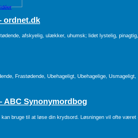
idéer
 ordnet.dk
ødende, afskyelig, ulækker, uhumsk; lidet lystelig, pinagtig, 
ende, Frastødende, Ubehageligt, Ubehagelige, Usmageligt,
g – ABC Synonymordbog
n bruge til at løse din krydsord. Løsningen vil ofte været 