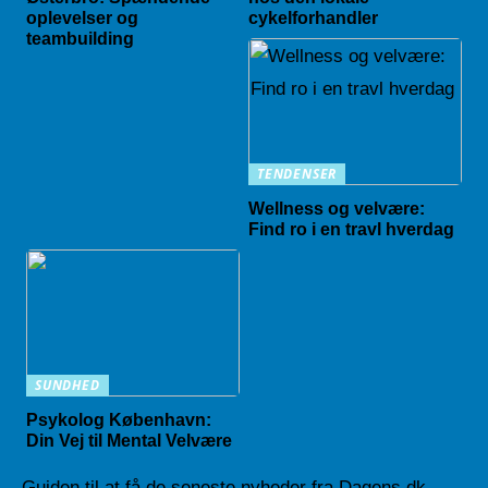
oplevelser og
cykelforhandler
teambuilding
TENDENSER
Wellness og velvære:
Find ro i en travl hverdag
SUNDHED
Psykolog København:
Din Vej til Mental Velvære
Guiden til at få de seneste nyheder fra Dagens.dk