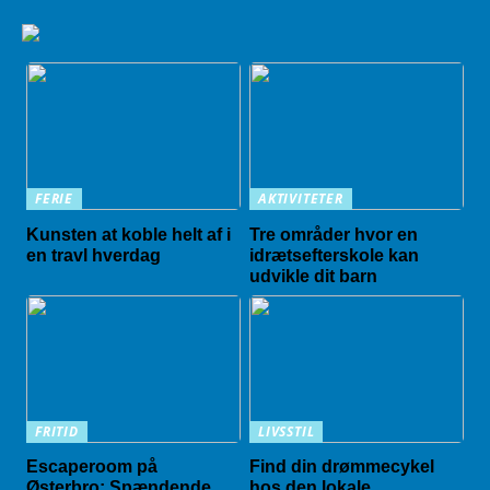
FERIE
AKTIVITETER
Kunsten at koble helt af i
Tre områder hvor en
en travl hverdag
idrætsefterskole kan
udvikle dit barn
FRITID
LIVSSTIL
Escaperoom på
Find din drømmecykel
Østerbro: Spændende
hos den lokale