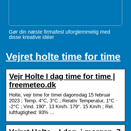
Gør din næste firmafest uforglemmelig med
disse kreative idéer
Vejret holte time for time
Vejr Holte I dag time for time |
freemeteo.dk
Holte, vejr time for timei dagonsdag 15 februar
2023 ; Temp. 4°C, 3°C ; Relativ Temperatur, 1°C ·
-2°C ; Vind. 190°. 13 Km/h. 179°. 15 Km/h ; Rel.
luftfugtighed: 93% …