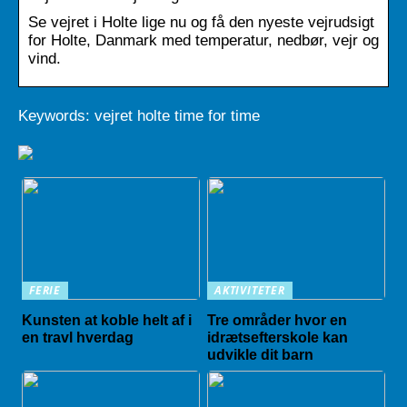
Se vejret i Holte lige nu og få den nyeste vejrudsigt
for Holte, Danmark med temperatur, nedbør, vejr og
vind.
Keywords: vejret holte time for time
FERIE
AKTIVITETER
Kunsten at koble helt af i
Tre områder hvor en
en travl hverdag
idrætsefterskole kan
udvikle dit barn