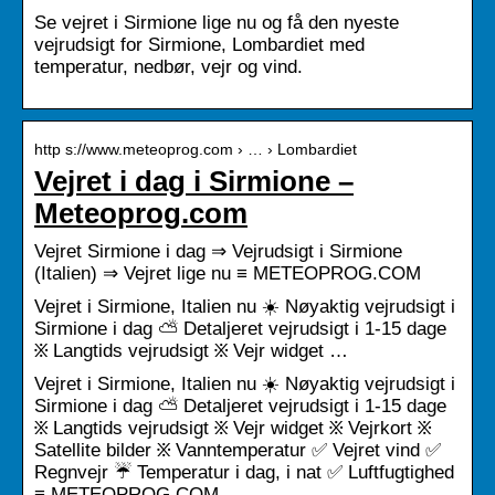
Se vejret i Sirmione lige nu og få den nyeste
vejrudsigt for Sirmione, Lombardiet med
temperatur, nedbør, vejr og vind.
http s://www.meteoprog.com › … › Lombardiet
Vejret i dag i Sirmione –
Meteoprog.com
Vejret Sirmione i dag ⇒ Vejrudsigt i Sirmione
(Italien) ⇒ Vejret lige nu ≡ METEOPROG.COM
Vejret i Sirmione, Italien nu ☀️ Nøyaktig vejrudsigt i
Sirmione i dag ⛅ Detaljeret vejrudsigt i 1-15 dage
፠ Langtids vejrudsigt ፠ Vejr widget …
Vejret i Sirmione, Italien nu ☀️ Nøyaktig vejrudsigt i
Sirmione i dag ⛅ Detaljeret vejrudsigt i 1-15 dage
፠ Langtids vejrudsigt ፠ Vejr widget ፠ Vejrkort ፠
Satellite bilder ፠ Vanntemperatur ✅ Vejret vind ✅
Regnvejr ☔ Temperatur i dag, i nat ✅ Luftfugtighed
≡ METEOPROG.COM