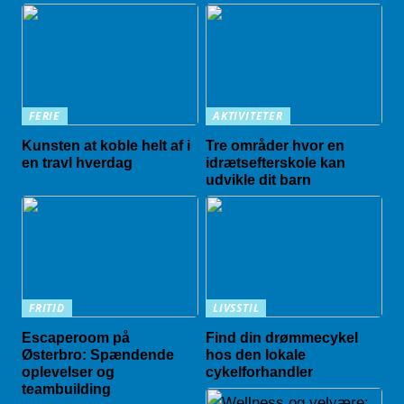
FERIE
AKTIVITETER
Kunsten at koble helt af i
Tre områder hvor en
en travl hverdag
idrætsefterskole kan
udvikle dit barn
FRITID
LIVSSTIL
Escaperoom på
Find din drømmecykel
Østerbro: Spændende
hos den lokale
oplevelser og
cykelforhandler
teambuilding