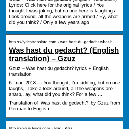
Lyrics: Click here for the original lyrics / You
thought I was joking, but no one here is laughing /
Look around, all the weapons are armed / Ey, what
did you think? / Only a few years ago
http s://lyricstranslate.com › was-hast-du-gedacht-what-h…
Was hast du gedacht? (English
translation) – Gzuz
Gzuz – Was hast du gedacht? lyrics + English
translation
6. mar. 2018 — You thought, I’m kidding, but no one
laughs,. Take a look around, all the weapons are
sharp,. ay, what did you think? For a few …
Translation of ‘Was hast du gedacht?’ by Gzuz from
German to English
http s://www.lyrics.com › lyric › Was…