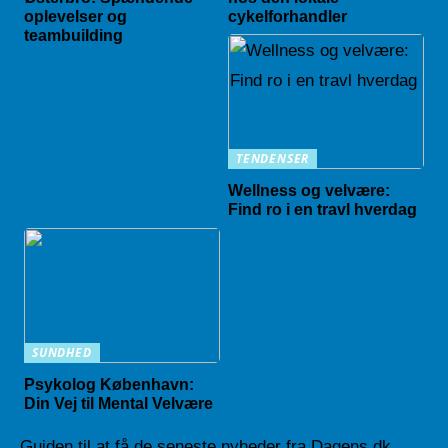
oplevelser og
cykelforhandler
teambuilding
TENDENSER
Wellness og velvære:
Find ro i en travl hverdag
SUNDHED
Psykolog København:
Din Vej til Mental Velvære
Guiden til at få de seneste nyheder fra Dagens.dk