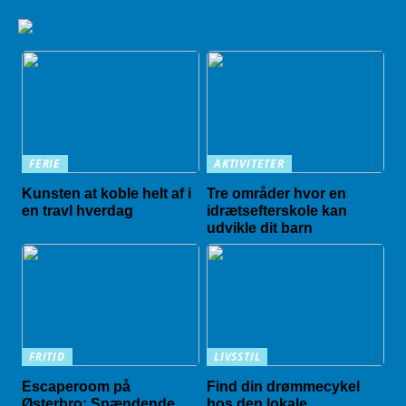
FERIE
AKTIVITETER
Kunsten at koble helt af i
Tre områder hvor en
en travl hverdag
idrætsefterskole kan
udvikle dit barn
FRITID
LIVSSTIL
Escaperoom på
Find din drømmecykel
Østerbro: Spændende
hos den lokale