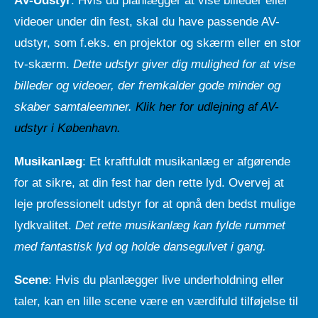
AV-Udstyr
: Hvis du planlægger at vise billeder eller
videoer under din fest, skal du have passende AV-
udstyr, som f.eks. en projektor og skærm eller en stor
tv-skærm.
Dette udstyr giver dig mulighed for at vise
billeder og videoer, der fremkalder gode minder og
skaber samtaleemner.
Klik her for udlejning af AV-
udstyr i København.
Musikanlæg
: Et kraftfuldt musikanlæg er afgørende
for at sikre, at din fest har den rette lyd. Overvej at
leje professionelt udstyr for at opnå den bedst mulige
lydkvalitet.
Det rette musikanlæg kan fylde rummet
med fantastisk lyd og holde dansegulvet i gang.
Scene
: Hvis du planlægger live underholdning eller
taler, kan en lille scene være en værdifuld tilføjelse til