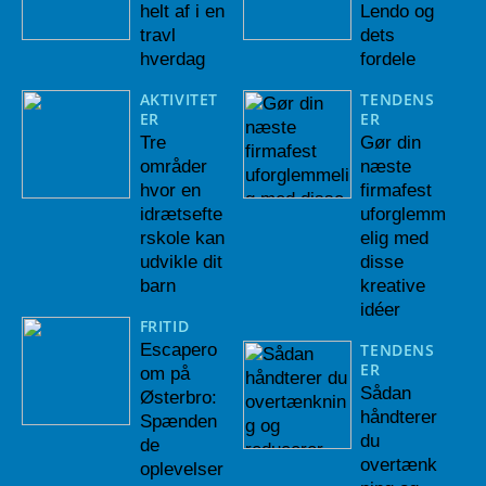
helt af i en
Lendo og
travl
dets
hverdag
fordele
AKTIVITET
TENDENS
ER
ER
Tre
Gør din
områder
næste
hvor en
firmafest
idrætsefte
uforglemm
rskole kan
elig med
udvikle dit
disse
barn
kreative
idéer
FRITID
Escapero
TENDENS
ER
om på
Sådan
Østerbro:
håndterer
Spænden
du
de
overtænk
oplevelser