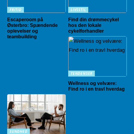
FRITID
LIVSSTIL
Escaperoom på
Find din drømmecykel
Østerbro: Spændende
hos den lokale
oplevelser og
cykelforhandler
teambuilding
TENDENSER
Wellness og velvære:
Find ro i en travl hverdag
SUNDHED