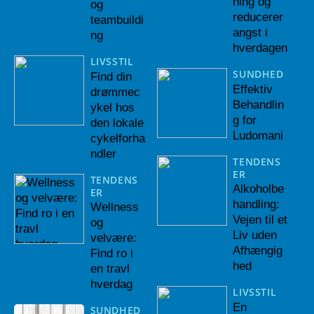
ning og
og
reducerer
teambuildi
angst i
ng
hverdagen
LIVSSTIL
SUNDHED
Find din
Effektiv
drømmec
Behandlin
ykel hos
g for
den lokale
Ludomani
cykelforha
ndler
TENDENS
ER
TENDENS
Alkoholbe
ER
handling:
Wellness
Vejen til et
og
Liv uden
velvære:
Afhængig
Find ro i
hed
en travl
hverdag
LIVSSTIL
En
SUNDHED