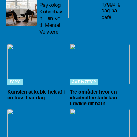
hyggelig
Psykolog
dag på
Københav
café
n: Din Vej
til Mental
Velvære
FERIE
AKTIVITETER
Kunsten at koble helt af i
Tre områder hvor en
en travl hverdag
idrætsefterskole kan
udvikle dit barn